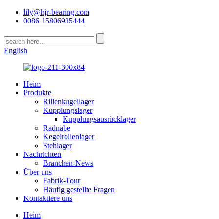
lily@hjr-bearing.com
0086-15806985444
English
Heim
Produkte
Rillenkugellager
Kupplungslager
Kupplungsausrücklager
Radnabe
Kegelrollenlager
Stehlager
Nachrichten
Branchen-News
Über uns
Fabrik-Tour
Häufig gestellte Fragen
Kontaktiere uns
Heim