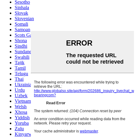
Sesotho
Sinhala
Slovak
Slovenian
Somali
Samoan
Scots Gaelic
Shona
Sindhi
Sundanese
Swahili
Tajik
Tamil
Telugu
Thai
Ukrainian
Urdu
Uzbek
Vietnamese
Welsh
Xhosa
Yiddish
Yoruba
Zulu
Kinyarwanda