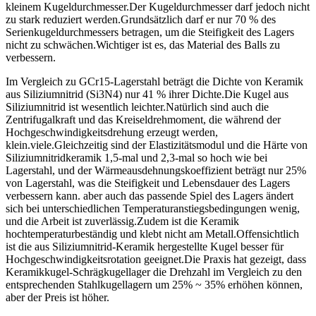
kleinem Kugeldurchmesser.Der Kugeldurchmesser darf jedoch nicht
zu stark reduziert werden.Grundsätzlich darf er nur 70 % des
Serienkugeldurchmessers betragen, um die Steifigkeit des Lagers
nicht zu schwächen.Wichtiger ist es, das Material des Balls zu
verbessern.
Im Vergleich zu GCr15-Lagerstahl beträgt die Dichte von Keramik
aus Siliziumnitrid (Si3N4) nur 41 % ihrer Dichte.Die Kugel aus
Siliziumnitrid ist wesentlich leichter.Natürlich sind auch die
Zentrifugalkraft und das Kreiseldrehmoment, die während der
Hochgeschwindigkeitsdrehung erzeugt werden,
klein.viele.Gleichzeitig sind der Elastizitätsmodul und die Härte von
Siliziumnitridkeramik 1,5-mal und 2,3-mal so hoch wie bei
Lagerstahl, und der Wärmeausdehnungskoeffizient beträgt nur 25%
von Lagerstahl, was die Steifigkeit und Lebensdauer des Lagers
verbessern kann. aber auch das passende Spiel des Lagers ändert
sich bei unterschiedlichen Temperaturanstiegsbedingungen wenig,
und die Arbeit ist zuverlässig.Zudem ist die Keramik
hochtemperaturbeständig und klebt nicht am Metall.Offensichtlich
ist die aus Siliziumnitrid-Keramik hergestellte Kugel besser für
Hochgeschwindigkeitsrotation geeignet.Die Praxis hat gezeigt, dass
Keramikkugel-Schrägkugellager die Drehzahl im Vergleich zu den
entsprechenden Stahlkugellagern um 25% ~ 35% erhöhen können,
aber der Preis ist höher.