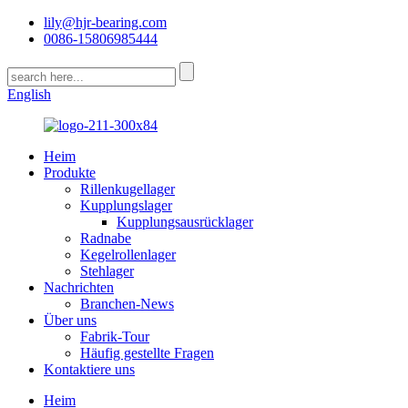
lily@hjr-bearing.com
0086-15806985444
English
Heim
Produkte
Rillenkugellager
Kupplungslager
Kupplungsausrücklager
Radnabe
Kegelrollenlager
Stehlager
Nachrichten
Branchen-News
Über uns
Fabrik-Tour
Häufig gestellte Fragen
Kontaktiere uns
Heim