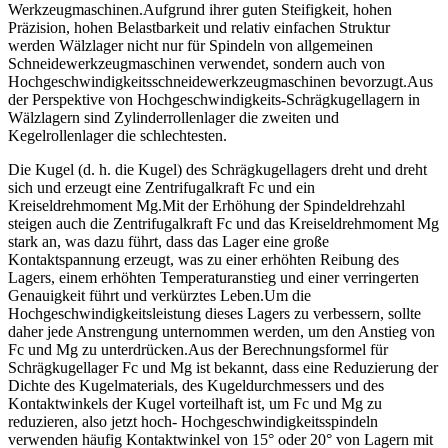
Werkzeugmaschinen.Aufgrund ihrer guten Steifigkeit, hohen
Präzision, hohen Belastbarkeit und relativ einfachen Struktur
werden Wälzlager nicht nur für Spindeln von allgemeinen
Schneidewerkzeugmaschinen verwendet, sondern auch von
Hochgeschwindigkeitsschneidewerkzeugmaschinen bevorzugt.Aus
der Perspektive von Hochgeschwindigkeits-Schrägkugellagern in
Wälzlagern sind Zylinderrollenlager die zweiten und
Kegelrollenlager die schlechtesten.
Die Kugel (d. h. die Kugel) des Schrägkugellagers dreht und dreht
sich und erzeugt eine Zentrifugalkraft Fc und ein
Kreiseldrehmoment Mg.Mit der Erhöhung der Spindeldrehzahl
steigen auch die Zentrifugalkraft Fc und das Kreiseldrehmoment Mg
stark an, was dazu führt, dass das Lager eine große
Kontaktspannung erzeugt, was zu einer erhöhten Reibung des
Lagers, einem erhöhten Temperaturanstieg und einer verringerten
Genauigkeit führt und verkürztes Leben.Um die
Hochgeschwindigkeitsleistung dieses Lagers zu verbessern, sollte
daher jede Anstrengung unternommen werden, um den Anstieg von
Fc und Mg zu unterdrücken.Aus der Berechnungsformel für
Schrägkugellager Fc und Mg ist bekannt, dass eine Reduzierung der
Dichte des Kugelmaterials, des Kugeldurchmessers und des
Kontaktwinkels der Kugel vorteilhaft ist, um Fc und Mg zu
reduzieren, also jetzt hoch- Hochgeschwindigkeitsspindeln
verwenden häufig Kontaktwinkel von 15° oder 20° von Lagern mit