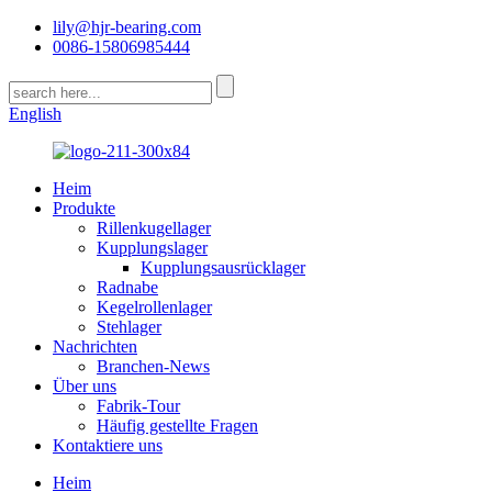
lily@hjr-bearing.com
0086-15806985444
English
Heim
Produkte
Rillenkugellager
Kupplungslager
Kupplungsausrücklager
Radnabe
Kegelrollenlager
Stehlager
Nachrichten
Branchen-News
Über uns
Fabrik-Tour
Häufig gestellte Fragen
Kontaktiere uns
Heim