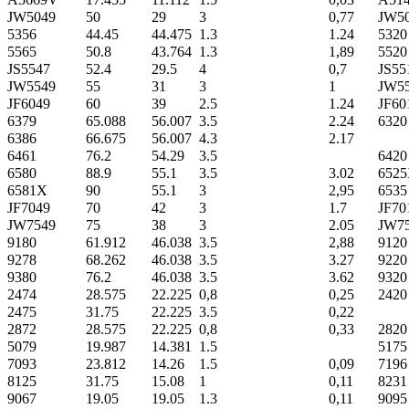
JW5049
50
29
3
0,77
JW5
5356
44.45
44.475
1.3
1.24
5320
5565
50.8
43.764
1.3
1,89
5520
JS5547
52.4
29.5
4
0,7
JS55
JW5549
55
31
3
1
JW5
JF6049
60
39
2.5
1.24
JF60
6379
65.088
56.007
3.5
2.24
6320
6386
66.675
56.007
4.3
2.17
6461
76.2
54.29
3.5
6420
6580
88.9
55.1
3.5
3.02
652
6581X
90
55.1
3
2,95
6535
JF7049
70
42
3
1.7
JF70
JW7549
75
38
3
2.05
JW7
9180
61.912
46.038
3.5
2,88
9120
9278
68.262
46.038
3.5
3.27
9220
9380
76.2
46.038
3.5
3.62
9320
2474
28.575
22.225
0,8
0,25
2420
2475
31.75
22.225
3.5
0,22
2872
28.575
22.225
0,8
0,33
2820
5079
19.987
14.381
1.5
5175
7093
23.812
14.26
1.5
0,09
7196
8125
31.75
15.08
1
0,11
8231
9067
19.05
19.05
1.3
0,11
9095