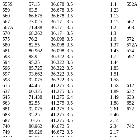
555S
57.15
36.678
3.5
1.4
552
559
63.5
36.678
3.5
1.23
560
66.675
36.678
3.5
1.13
567
73.025
36.17
3.5
1.15
562
567A
71.438
36.17
3.5
1.2
563
570
68.262
36.17
3.5
1.3
575
76.2
36.098
3.5
1.6
572
580
82.55
36.098
3.5
1.37
572
581
80.962
36.098
3.5
1.43
574
593
88.9
36.322
3.5
1.7
592
594
95.25
36.322
3.5
1.44
596
85.725
36.322
3.5
1,83
597
93.662
36.322
3.5
1.51
598
92.075
36.322
3.5
1.58
615
44.45
41.275
3.5
1.58
612
637
60.325
41.275
3.5
1,89
632
645
71.438
41.275
6.4
1.49
633
663
82.55
41.275
3.5
1,88
652
681
92.075
41.275
3.5
2.61
672
683
95.25
41.275
3.5
2.46
687
101.6
41.275
3.5
2.14
740
80.962
46.672
5
2.34
742
749
85.026
46.672
3.5
2.17