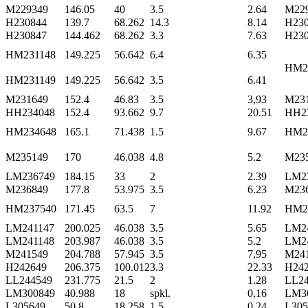
M229349
146.05
40
3.5
2.64
M22
H230844
139.7
68.262
14.3
8.14
H230
H230847
144.462
68.262
3.3
7.63
H23
HM231148
149.225
56.642
6.4
6.35
HM2
HM231149
149.225
56.642
3.5
6.41
M231649
152.4
46.83
3.5
3,93
M23
HH234048
152.4
93.662
9.7
20.51
HH2
HM234648
165.1
71.438
1.5
9.67
HM2
M235149
170
46.038
4.8
5.2
M23
LM236749
184.15
33
2
2.39
LM2
M236849
177.8
53.975
3.5
6.23
M23
HM237540
171.45
63.5
7
11.92
HM2
LM241147
200.025
46.038
3.5
5.65
LM2
LM241148
203.987
46.038
3.5
5.2
LM2
M241549
204.788
57.945
3.5
7,95
M24
H242649
206.375
100.012
3.3
22.33
H24
LL244549
231.775
21.5
2
1.28
LL24
LM300849
40.988
18
spkl.
0,16
LM3
L305649
50.8
18.258
1.5
0,24
L305