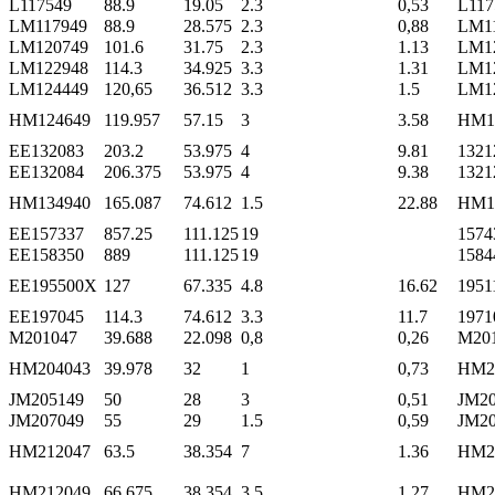
L117549
88.9
19.05
2.3
0,53
L117
LM117949
88.9
28.575
2.3
0,88
LM1
LM120749
101.6
31.75
2.3
1.13
LM1
LM122948
114.3
34.925
3.3
1.31
LM1
LM124449
120,65
36.512
3.3
1.5
LM1
HM124649
119.957
57.15
3
3.58
HM1
EE132083
203.2
53.975
4
9.81
1321
EE132084
206.375
53.975
4
9.38
1321
HM134940
165.087
74.612
1.5
22.88
HM1
EE157337
857.25
111.125
19
1574
EE158350
889
111.125
19
1584
EE195500X
127
67.335
4.8
16.62
1951
EE197045
114.3
74.612
3.3
11.7
1971
M201047
39.688
22.098
0,8
0,26
M20
HM204043
39.978
32
1
0,73
HM2
JM205149
50
28
3
0,51
JM20
JM207049
55
29
1.5
0,59
JM20
HM212047
63.5
38.354
7
1.36
HM2
HM212049
66.675
38.354
3.5
1.27
HM2