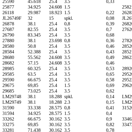
25590
45.618
25.4
3.5
0,33
25877
34.925
24.608
1.5
2582
26118
29.987
18.923
1.5
0,22
2628
JL26749F
32
15
spkl.
0,08
JL26
26878
38.1
25.4
0,8
0,39
2682
27687
82.55
25.4
3.5
0,7
2762
26790
83.345
25.4
3.5
0,68
27880
38.1
23.698
0,8
0,36
2782
28580
50.8
25.4
3.5
0,46
2852
28584
52.388
25.4
3.5
0,43
2852
28680
55.562
24.608
3.5
0,49
2862
28682
57.15
24.608
3.5
0,46
28985
60.325
25.4
3.5
0,53
2892
29585
63.5
25.4
3.5
0,65
2952
29590
66.675
25.4
3.5
0,58
2952
29675
69,85
25.4
1.5
0,69
2962
29685
73.025
25.4
3.5
0,62
LM29748
38.1
18.288
spkl.
0,14
LM2
LM29749
38.1
18.288
2.3
0,15
LM2
31590
33.338
28.575
0,8
0,41
3152
31594
34.925
28.575
1.5
0,4
33262
66.675
30.162
3.5
0,9
3346
33275
69,85
30.162
3.5
0,82
3347
33281
71.438
30.162
3.5
0,78