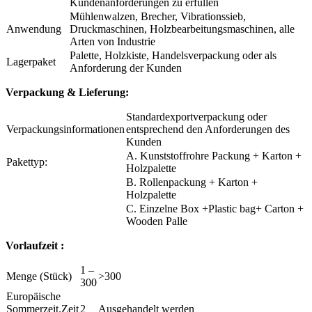
Kundenanforderungen zu erfüllen
Mühlenwalzen, Brecher, Vibrationssieb,
Anwendung
Druckmaschinen, Holzbearbeitungsmaschinen, alle
Arten von Industrie
Palette, Holzkiste, Handelsverpackung oder als
Lagerpaket
Anforderung der Kunden
Verpackung & Lieferung:
Standardexportverpackung oder
Verpackungsinformationen
entsprechend den Anforderungen des
Kunden
A. Kunststoffrohre Packung + Karton +
Pakettyp:
Holzpalette
B. Rollenpackung + Karton +
Holzpalette
C. Einzelne Box +Plastic bag+ Carton +
Wooden Palle
Vorlaufzeit :
1 –
Menge (Stück)
>300
300
Europäische
Sommerzeit.Zeit
2
Ausgehandelt werden