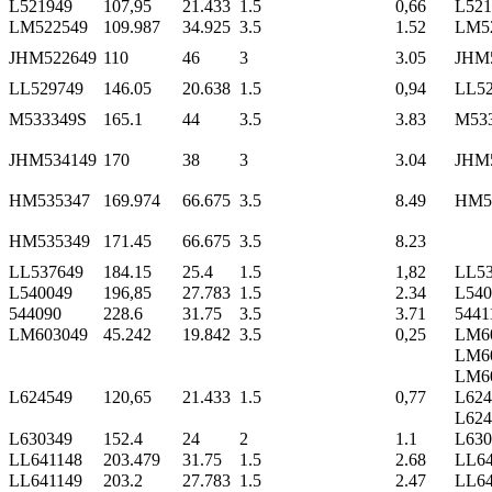
L521949
107,95
21.433
1.5
0,66
L521
LM522549
109.987
34.925
3.5
1.52
LM5
JHM522649
110
46
3
3.05
JHM
LL529749
146.05
20.638
1.5
0,94
LL52
M533349S
165.1
44
3.5
3.83
M53
JHM534149
170
38
3
3.04
JHM
HM535347
169.974
66.675
3.5
8.49
HM5
HM535349
171.45
66.675
3.5
8.23
LL537649
184.15
25.4
1.5
1,82
LL53
L540049
196,85
27.783
1.5
2.34
L540
544090
228.6
31.75
3.5
3.71
5441
LM603049
45.242
19.842
3.5
0,25
LM6
LM6
LM6
L624549
120,65
21.433
1.5
0,77
L624
L624
L630349
152.4
24
2
1.1
L630
LL641148
203.479
31.75
1.5
2.68
LL64
LL641149
203.2
27.783
1.5
2.47
LL64