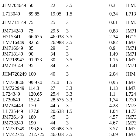
JLM704649
50
22
3.5
0,3
JLM
L713049
69,85
19.05
1.5
0,34
L713
JLM714149
75
25
3
0,61
JLM
JM714249
75
29.5
3
0,88
JM71
H715341
66.675
46.038
3.5
2.34
H71
LM716449
82.55
26.988
3.5
0,82
LM7
JM716649
85
29
3
0,9
JM71
JM718149
90
34
3
1.49
JM71
LM718947
91.973
30
3.5
1.15
LM7
JM719149
95
34
3
1.41
JM71
JHM720249
100
40
3
2.04
JHM
LM720646
99.974
25.4
1.5
0,95
LM7
LM722949
114.3
27
3.3
1.13
LM7
L724349
120,65
25.4
3.3
1.1
L724
L730649
152.4
28.575
3.3
1,74
L730
JM734449
170
44.5
3
4.28
JM73
LL735449
177.8
20.638
1.5
1.04
LL73
JM736149
180
45
3
4.57
JM73
JM738249
190
44
3
4.67
JM73
LM739749
196,85
39.688
3.5
3.57
LM7
LM742745
212.725
46.038
3.5
5.69
LM7