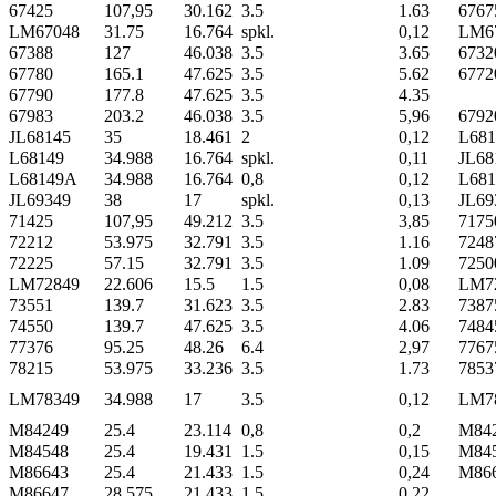
67425
107,95
30.162
3.5
1.63
6767
LM67048
31.75
16.764
spkl.
0,12
LM6
67388
127
46.038
3.5
3.65
6732
67780
165.1
47.625
3.5
5.62
6772
67790
177.8
47.625
3.5
4.35
67983
203.2
46.038
3.5
5,96
6792
JL68145
35
18.461
2
0,12
L681
L68149
34.988
16.764
spkl.
0,11
JL68
L68149A
34.988
16.764
0,8
0,12
L681
JL69349
38
17
spkl.
0,13
JL69
71425
107,95
49.212
3.5
3,85
7175
72212
53.975
32.791
3.5
1.16
7248
72225
57.15
32.791
3.5
1.09
7250
LM72849
22.606
15.5
1.5
0,08
LM7
73551
139.7
31.623
3.5
2.83
7387
74550
139.7
47.625
3.5
4.06
7484
77376
95.25
48.26
6.4
2,97
7767
78215
53.975
33.236
3.5
1.73
7853
LM78349
34.988
17
3.5
0,12
LM7
M84249
25.4
23.114
0,8
0,2
M84
M84548
25.4
19.431
1.5
0,15
M84
M86643
25.4
21.433
1.5
0,24
M86
M86647
28.575
21.433
1.5
0,22