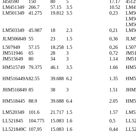
J450590
150
80
5
17.17
4512
LM451349
266.7
57.15
3.5
10.52
LM4
LM501349
41.275
19.812
3.5
0,23
LM5
LM5
LM5
LM503349
45.987
18
2.3
0,21
LM5
JLM506849
55
23
1.5
0,36
JLM
L507949
57.15
18.258
1.5
0,26
L507
JM511946
65
28
3
0,72
JM51
JM515649
80
34
3
1.14
JM51
HM515749
79.375
46.1
3.5
1.66
HM5
HM516449A
82.55
39.688
6.2
1.35
HM5
JHM516849
85
38
3
1.51
JHM
HM518445
88.9
39.688
6.4
2.05
HM5
LM520349
101.6
21.717
1.5
1.57
LM5
LL521845
104.775
15.083
1.6
0,5
LL52
LL521849C
107,95
15.083
1.6
0,44
LL52