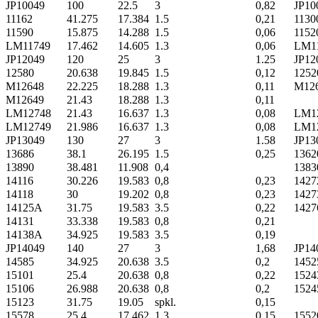
JP10049
100
22.5
3
0,82
JP10
11162
41.275
17.384
1.5
0,21
1130
11590
15.875
14.288
1.5
0,06
1152
LM11749
17.462
14.605
1.3
0,06
LM1
JP12049
120
25
3
1.25
JP12
12580
20.638
19.845
1.5
0,12
1252
M12648
22.225
18.288
1.3
0,11
M12
M12649
21.43
18.288
1.3
0,11
LM12748
21.43
16.637
1.3
0,08
LM1
LM12749
21.986
16.637
1.3
0,08
LM1
JP13049
130
27
3
1.58
JP13
13686
38.1
26.195
1.5
0,25
1362
13890
38.481
11.908
0,4
1383
14116
30.226
19.583
0,8
0,23
1427
14118
30
19.202
0,8
0,23
1427
14125A
31.75
19.583
3.5
0,22
1427
14131
33.338
19.583
0,8
0,21
14138A
34.925
19.583
3.5
0,19
JP14049
140
27
3
1,68
JP14
14585
34.925
20.638
3.5
0,2
1452
15101
25.4
20.638
0,8
0,22
1524
15106
26.988
20.638
0,8
0,2
1524
15123
31.75
19.05
spkl.
0,15
15578
25.4
17.462
1.3
0,15
1552