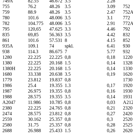
749A
82.55
46.672
3.5
2.28
755
76.2
48.26
3.5
3.09
752
759
88.9
48.26
3.5
2.47
752
780
101.6
48.006
3.5
3.1
772
782
104.775
48.006
3.5
2.91
772
795
120,65
47.625
3.3
4.46
792
835
69,85
56.363
3.5
4.42
832
861
101.6
57.531
8
4.15
852
935A
109.1
74
spkl.
6.41
930
938
114.3
86.675
7
5.77
932
1280
22.225
22.225
0,8
0,18
1220
1380
22.225
20.168
1.5
0,14
1328
1380H
22.225
20.168
1.5
0,14
1330
1680
33.338
20.638
3.5
0,19
1620
1779
23.812
19.837
0,8
1730
1986
25.4
19.355
1.3
0,17
1920
1987
26.975
19.355
0,8
0,16
1930
1988
28.575
19.355
3.5
0,14
1931
A2047
11.986
10.785
0,8
0,03
A21
2380
22.225
24.765
0,8
0,21
2320
2474
28.575
23.812
0,8
0,27
2420
2559
30.162
25.357
0,8
0,3
2520
2580
31.75
25.357
0,8
0,28
2525
2688
26.988
25.433
1.5
0,26
2620