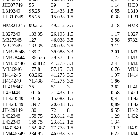
JH307749
55
39
3
1.14
JH30
L319249
95.25
21.433
1.5
0,55
L319
LL319349
95.25
15.038
1.5
0,38
LL31
HM321245
99.212
49.212
3.5
3.18
HM3
L327249
133.35
26.195
1.5
1.17
L327
M327345
127
46.038
3.5
3.58
6732
M327349
133.35
46.038
3.5
3.11
LM328048
139.7
39.688
3.3
2.01
LM3
LM328444
136.525
29.37
1.5
1.72
LM3
LM330446
150.812
41.275
3.3
2.4
LM3
M336946
177.8
57.15
3.3
6.76
M33
H414245
68.262
41.275
3.5
1,97
H41
H414249
71.438
41.275
3.5
1,86
JH415647
75
51
3
2.62
JH41
L420449
101.6
21.433
1.5
0,58
L420
LL420549
101.6
15.083
1.5
0,4
LL42
LL428349
139.7
20.638
1.5
0,89
LL42
JH429149
130
72
8
9.55
JH42
L432348
158,75
23.812
4.8
1.29
L432
L432349
158,75
23.812
1.5
1.34
H432649
152.387
77.778
1.5
11.72
H43
LM446349
234,95
46.038
3.5
6.22
LM4