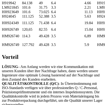
H919942
84.138
49
6.4
4.66
H919
LM921845
101.6
31.75
3.3
2.21
LM9
HH923649
101.6
73.025
6.4
11.13
HH9
H924045
111.125
52.388
3.5
5.63
H92
HH924349
111.125
71.438
6.4
19.84
HH9
HH926749
120,65
82.55
6.4
15.04
HH9
HM926740
114.3
49.428
3.5
6,89
HM9
HM926749
127.792
49.428
3.5
5.9
HM9
Vorteil
LÖSUNG
– Am Anfang werden wir eine Kommunikation mit
unseren Kunden über ihre Nachfrage haben, dann werden unsere
Ingenieure eine optimale Lösung basierend auf der Nachfrage und
dem Zustand des Kunden erarbeiten.
QUALITÄTSKONTROLLE (Q/C)
- In Übereinstimmung mit
ISO-Standards verfügen wir über professionelles Q / C-Personal,
Präzisionsprüfinstrumente und ein internes Inspektionssystem. Die
Qualitätskontrolle wird in jedem Prozess vom Materialeingang bis
zur Produktverpackung durchgeführt, um die Qualität unserer Lager
sicherzustellen.