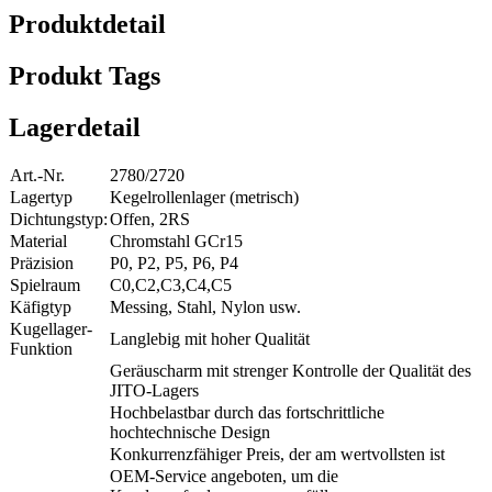
Produktdetail
Produkt Tags
Lagerdetail
Art.-Nr.
2780/2720
Lagertyp
Kegelrollenlager (metrisch)
Dichtungstyp:
Offen, 2RS
Material
Chromstahl GCr15
Präzision
P0, P2, P5, P6, P4
Spielraum
C0,C2,C3,C4,C5
Käfigtyp
Messing, Stahl, Nylon usw.
Kugellager-
Langlebig mit hoher Qualität
Funktion
Geräuscharm mit strenger Kontrolle der Qualität des
JITO-Lagers
Hochbelastbar durch das fortschrittliche
hochtechnische Design
Konkurrenzfähiger Preis, der am wertvollsten ist
OEM-Service angeboten, um die