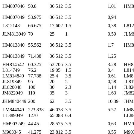
HM807046
50.8
36.512
3.5
1.01
HM8
HM807049
53.975
36.512
3.5
0,94
L812148
66.675
17.602
1.5
0,38
L812
JLM813049
70
25
1
0,59
JLM
HM813840
55.562
36.512
3.5
1.7
HM8
HM813849
71.438
36.512
3.5
1.25
HH814542
60.325
52.705
3.5
3.28
HH8
L814749
76.2
19.05
1.5
0,4
L814
LM814849
77.788
25.4
3.5
0,61
LM8
JL819349
95
20
5
0,58
JL81
JL820048
100
30
2.3
1.14
JL82
JM822049
110
35
3
1.63
JM82
JHM840449
200
62
3.5
10.39
JHM
LM844049
223.838
46.038
3.5
5.57
LM8
LL889049
1270
65.088
6.4
LL88
HM903249
44.45
28.575
3.5
0,63
HM9
M903345
41.275
23.812
3.5
0,55
M90