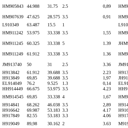
HM905843
44.988
31.75
2.5
0,89
HM9
HM907639
47.625
28.575
3.5
0,91
HM9
L910349
63.487
15.5
1
L910
HM911242
53.975
33.338
3.5
1,55
HM9
HM911245
60.325
33.338
5
1.39
JHM
HM911249
61.912
33.338
3.5
1.36
HM9
JM913740
50
31
2.5
3.36
JM9
H913842
61.912
39.688
3.5
2.23
H91
H913849
69,85
39.688
3.5
1,97
JH91
EL914049
76.2
9.525
1.3
0,14
EL91
HH914449
66.675
53.975
3.5
4.23
HH9
HM914545
69,85
33.338
4
1,67
HM9
H914841
68.262
46.038
3.5
2,89
H914
H916642
69.987
53.183
3.3
4.17
H91
H917849
82.55
53.183
3.3
4.06
H91
H919049
89,98
30.162
2
3.63
M91