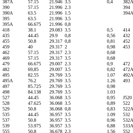
387A
57.15
21.946
3.5
0,4
382
390
57.15
21.996
2.3
394
390A
63.5
21.996
1.5
394
395
63.5
21.996
3.5
395A
66.675
21.996
0,8
418
38.1
29.083
3.5
0,5
414
435
44.45
29.9
0,8
0,56
432
455
50.8
29.317
0,8
0,81
452
459
40
29.317
2
0,98
453
462
57.15
29.317
2.3
0,68
469
57.15
29.317
3.5
0,68
479
66.675
29.007
2.3
0,9
472
482
69,85
29.007
3.5
0,82
472
495
82.55
29.769
3.5
1.07
492
495A
76.2
29.769
3.5
1.26
493
497
85.725
29.769
3.5
0,98
498
84.138
29.769
3.5
1.03
527
44.45
36.068
3.5
0,95
J520
528
47.625
36.068
3.5
0,89
522
529
50.8
36.068
0,8
0,83
522
535
44.45
36.957
3.5
1.09
532
537
50.8
36.957
3.5
0,96
532
539
53.975
36.957
3.5
0,88
533
555
50.8
36.678
2.3
1.56
552