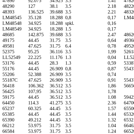
47890
92.075
34.925
3.5
1.41
4782
48290
127
38.1
3.5
2.18
4822
48393
136.525
39.688
3.5
2.21
4832
LM48545
35.128
18.288
0,8
0,17
LM4
LM48548
34.925
18.288
spkl.
0,16
LM48549
34.925
18.288
1.5
0,17
48685
142.875
39.688
3.5
2.47
4862
49175
44.45
31.75
3.5
0,64
4936
49581
47.625
31.75
6.4
0,78
4952
52375
95.25
36.116
3.5
1,99
5261
LL52549
22.225
11.176
1.3
0,04
LL5
53176
44.45
28.3
1.3
0,59
5338
55176
44.45
26.909
0,8
0,87
5543
55206
52.388
26.909
3.5
0,74
55187C
47.625
26.909
3.5
0,91
5543
56418
106.362
36.512
3.5
1,86
5665
56425
107,95
36.512
3.5
1,78
59175
44.45
36.512
3.5
1.08
5942
64450
114.3
41.275
3.5
2.36
6470
65237
60.325
44.45
3.5
1.57
6550
65385
44.45
44.45
3.5
1.44
6532
65390
49.212
44.45
3.5
1.32
6532
66212
53.975
31.75
3.5
1.04
6646
66584
53.975
31.75
3.5
1.24
6652