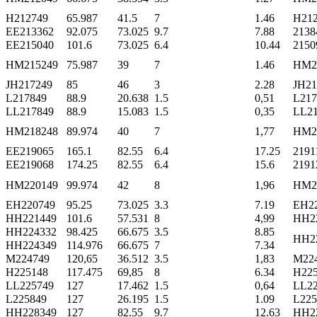
H212749
65.987
41.5
7
1.46
H21
EE213362
92.075
73.025
9.7
7.88
2138
EE215040
101.6
73.025
6.4
10.44
2150
HM215249
75.987
39
7
1.46
HM2
JH217249
85
46
3
2.28
JH21
L217849
88.9
20.638
1.5
0,51
L217
LL217849
88.9
15.083
1.5
0,35
LL21
HM218248
89.974
40
7
1,77
HM2
EE219065
165.1
82.55
6.4
17.25
2191
EE219068
174.25
82.55
6.4
15.6
2191
HM220149
99.974
42
8
1,96
HM2
EH220749
95.25
73.025
3.3
7.19
EH2
HH221449
101.6
57.531
8
4,99
HH2
HH224332
98.425
66.675
3.5
8.85
HH2
HH224349
114.976
66.675
7
7.34
M224749
120,65
36.512
3.5
1,83
M22
H225148
117.475
69,85
8
6.34
H225
LL225749
127
17.462
1.5
0,64
LL22
L225849
127
26.195
1.5
1.09
L225
HH228349
127
82.55
9.7
12.63
HH2