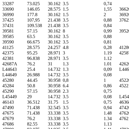
33287
73.025
30.162
3.5
0,74
33690
146.05
28.575
1.5
1,55
3662
36990
177.8
30.162
1.5
2
3692
37425
107,95
21.438
3.5
0,88
3762
37431
109.538
21.438
3.5
0,84
39581
57.15
30.162
8
0,99
3952
39585
63.5
30.162
3.5
0,88
39590
66.675
30.162
3.5
0,81
41125
28.575
24.257
4.8
0,28
4128
42375
95.25
28.971
3
1.19
4258
42381
96.838
28.971
3.5
1.12
42687A
76.2
31
1.3
1.01
4262
L44643
25.4
14.732
1.3
0,09
L446
L44649
26.988
14.732
3.5
0,08
45280
44.45
30.958
0,8
1
4522
45284
50.8
30.958
6.4
0,86
4522
45290
57.15
30.958
2.3
0,75
L45449
29
14.732
3.5
0,08
L454
46143
36.512
31.75
1.5
0,75
4636
47490
71.438
32.545
3.5
0,94
4742
47675
71.438
33.338
3.5
1.48
4762
47679
76.2
33.338
3.5
1.34
4762
47686
82.55
33.338
3.5
1.13