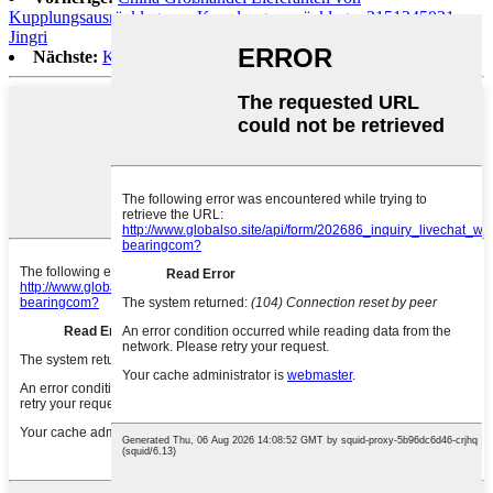
Kupplungsausrücklagern - Kupplungsausrücklager 3151245031 –
Jingri
Nächste:
Kegelrollenlager (metrisch) 32218