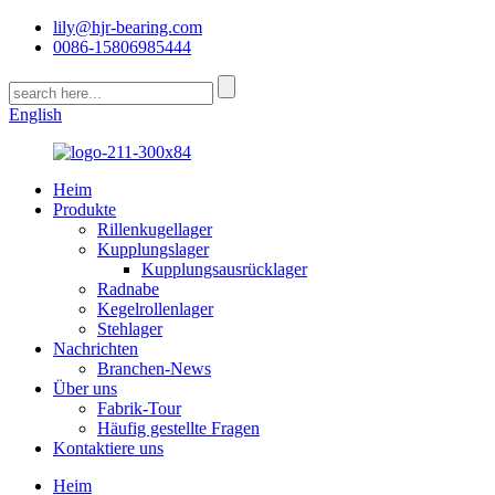
lily@hjr-bearing.com
0086-15806985444
English
Heim
Produkte
Rillenkugellager
Kupplungslager
Kupplungsausrücklager
Radnabe
Kegelrollenlager
Stehlager
Nachrichten
Branchen-News
Über uns
Fabrik-Tour
Häufig gestellte Fragen
Kontaktiere uns
Heim