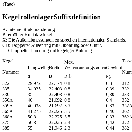
(Tage)
Kegelrollenlager
Suffixdefinition
A: Interne Strukturänderung
B: erhöhter Kontaktwinkel
X: Die Außenabmessungen entsprechen internationalen Standards.
CD: Doppelter Außenring mit Ölbohrung oder Ölnut.
TD: Doppelter Innenring mit kegeliger Bohrung.
Kegel
Tass
Max.
Wellenrundungsradien
Langweilig
Breite
Gewicht
Nummer
Num
d
B
R①
kg
322
29.972
22.174
0,8
0,3
312
335
34.925
22.403
0,8
0,39
332
339
35
22.403
0,8
0,39
333
350A
40
21.692
0,8
0,4
352
359A
46.038
21.692
3.5
0,33
352
365A
41.275
22.225
3.5
0,46
362
368A
50.8
22.225
3.5
0,33
362
375
50.8
22.225
2.3
0,42
372
385
55
21.946
2.3
0,44
382