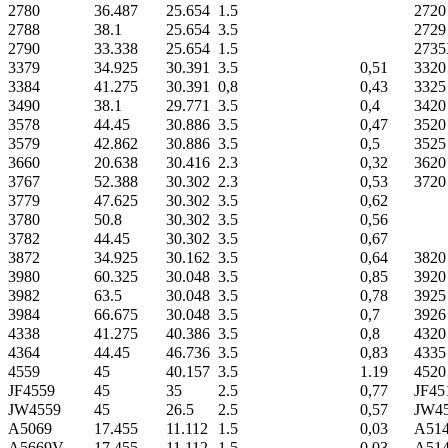
2780
36.487
25.654
1.5
2720
2788
38.1
25.654
3.5
2729
2790
33.338
25.654
1.5
273
3379
34.925
30.391
3.5
0,51
3320
3384
41.275
30.391
0,8
0,43
3325
3490
38.1
29.771
3.5
0,4
3420
3578
44.45
30.886
3.5
0,47
3520
3579
42.862
30.886
3.5
0,5
3525
3660
20.638
30.416
2.3
0,32
3620
3767
52.388
30.302
2.3
0,53
3720
3779
47.625
30.302
3.5
0,62
3780
50.8
30.302
3.5
0,56
3782
44.45
30.302
3.5
0,67
3872
34.925
30.162
3.5
0,64
3820
3980
60.325
30.048
3.5
0,85
3920
3982
63.5
30.048
3.5
0,78
3925
3984
66.675
30.048
3.5
0,7
3926
4338
41.275
40.386
3.5
0,8
4320
4364
44.45
46.736
3.5
0,83
4335
4559
45
40.157
3.5
1.19
4520
JF4559
45
35
2.5
0,77
JF45
JW4559
45
26.5
2.5
0,57
JW4
A5069
17.455
11.112
1.5
0,03
A51
A5669V
17.455
11.112
1.5
0,03
A51