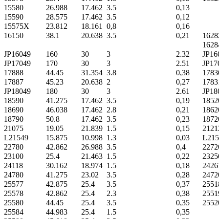
15580
26.988
17.462
3.5
0,13
15590
28.575
17.462
3.5
0,12
15575X
23.812
18.161
0,8
0,16
16150
38.1
20.638
3.5
0,21
1628
1628
JP16049
160
30
3
2.32
JP16
JP17049
170
30
3
2.51
JP17
17888
44.45
31.354
3.8
0,38
1783
17887
45.23
20.638
2
0,27
1783
JP18049
180
30
3
2.61
JP18
18590
41.275
17.462
3.5
0,19
1852
18690
46.038
17.462
2.8
0,21
1862
18790
50.8
17.462
3.5
0,23
1872
21075
19.05
21.839
1.5
0,15
2121
L21549
15.875
10.998
1.3
0,03
L215
22780
42.862
26.988
3.5
0,4
2272
23100
25.4
21.463
1.5
0,22
2325
24118
30.162
18.974
1.5
0,18
2426
24780
41.275
23.02
3.5
0,28
2472
25577
42.875
25.4
3.5
0,37
2551
25578
42.862
25.4
2.3
0,38
2551
25580
44.45
25.4
3.5
0,35
2552
25584
44.983
25.4
1.5
0,35