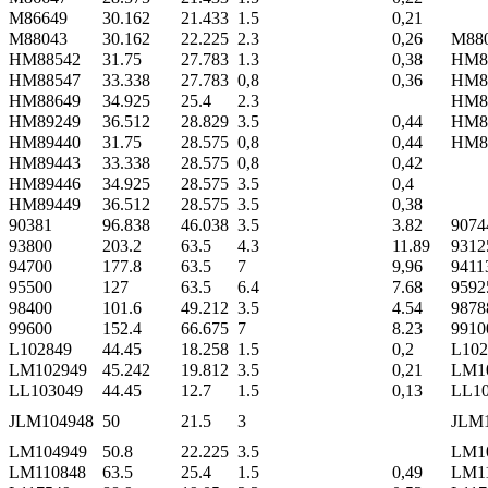
M86649
30.162
21.433
1.5
0,21
M88043
30.162
22.225
2.3
0,26
M88
HM88542
31.75
27.783
1.3
0,38
HM8
HM88547
33.338
27.783
0,8
0,36
HM8
HM88649
34.925
25.4
2.3
HM8
HM89249
36.512
28.829
3.5
0,44
HM8
HM89440
31.75
28.575
0,8
0,44
HM8
HM89443
33.338
28.575
0,8
0,42
HM89446
34.925
28.575
3.5
0,4
HM89449
36.512
28.575
3.5
0,38
90381
96.838
46.038
3.5
3.82
9074
93800
203.2
63.5
4.3
11.89
9312
94700
177.8
63.5
7
9,96
9411
95500
127
63.5
6.4
7.68
9592
98400
101.6
49.212
3.5
4.54
9878
99600
152.4
66.675
7
8.23
9910
L102849
44.45
18.258
1.5
0,2
L102
LM102949
45.242
19.812
3.5
0,21
LM1
LL103049
44.45
12.7
1.5
0,13
LL10
JLM104948
50
21.5
3
JLM
LM104949
50.8
22.225
3.5
LM1
LM110848
63.5
25.4
1.5
0,49
LM1