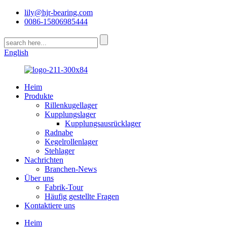
lily@hjr-bearing.com
0086-15806985444
English
Heim
Produkte
Rillenkugellager
Kupplungslager
Kupplungsausrücklager
Radnabe
Kegelrollenlager
Stehlager
Nachrichten
Branchen-News
Über uns
Fabrik-Tour
Häufig gestellte Fragen
Kontaktiere uns
Heim