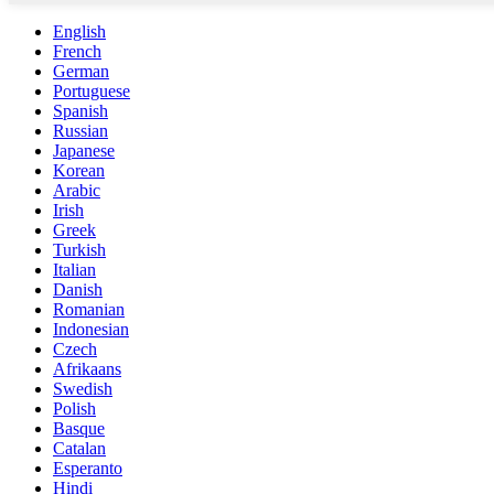
English
French
German
Portuguese
Spanish
Russian
Japanese
Korean
Arabic
Irish
Greek
Turkish
Italian
Danish
Romanian
Indonesian
Czech
Afrikaans
Swedish
Polish
Basque
Catalan
Esperanto
Hindi