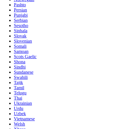
Pashto
Persian
Punjabi
Serbian
Sesotho
Sinhala
Slovak
Slovenian
Somali
Samoan
Scots Gaelic
Shona
Sindhi
Sundanese
Swahili
Tajik
Tamil
Telugu
Thai
Ukrainian
Urdu
Uzbek
Vietnamese
Welsh