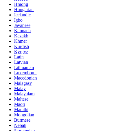
Hmong
Hungarian
Icelandic
Igbo
Javanese
Kannada
Kazakh
Khmer
Kurdish
Kyrgyz
Latin
Latvian
Lithuanian
Luxembou..
Macedonian
Malagasy
Malay
Malayalam
Maltese
Maori
Marathi
Mongolian
Burmese
Nepali
Norwegian